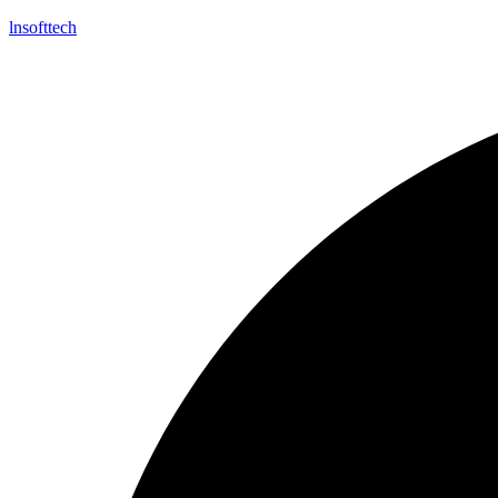
lnsofttech